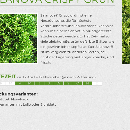
Salanova® Crispy grün ist eine
Neuzüchtung, die für höchste
Verbraucherfreundlichkeit steht. Der Salat
kann mit einem Schnitt in mundgerechte
Stücke geteilt werden. Er hat 2-4- mal so
viele gleichgroße, grün gefärbte Blätter wie
ein gewöhnlicher Kopfsalat. Der Salanova®
ist im Vergleich zu anderen Sorten, bei
richtiger Lagerung, viel länger knackig und
frisch.
EZEIT
ca. 15. April – 15. November (je nach Witterung)
F
M
A
M
J
J
A
S
O
N
D
ckungsvarianten:
etütet, Flow-Pack
Varianten mit Lollo oder Eichblatt