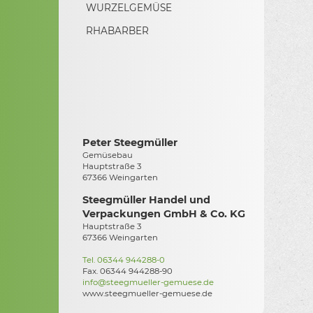
WURZELGEMÜSE
RHABARBER
Peter Steegmüller
Gemüsebau
Hauptstraße 3
67366 Weingarten
Steegmüller Handel und
Verpackungen GmbH & Co. KG
Hauptstraße 3
67366 Weingarten
Tel. 06344 944288-0
Fax. 06344 944288-90
info@steegmueller-gemuese.de
www.steegmueller-gemuese.de