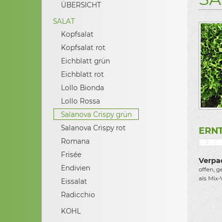
ÜBERSICHT
SALAT
Kopfsalat
Kopfsalat rot
Eichblatt grün
Eichblatt rot
Lollo Bionda
Lollo Rossa
Salanova Crispy grün
Salanova Crispy rot
ERNT
Romana
J
Frisée
Verpa
Endivien
offen, g
als Mix-
Eissalat
Radicchio
KOHL